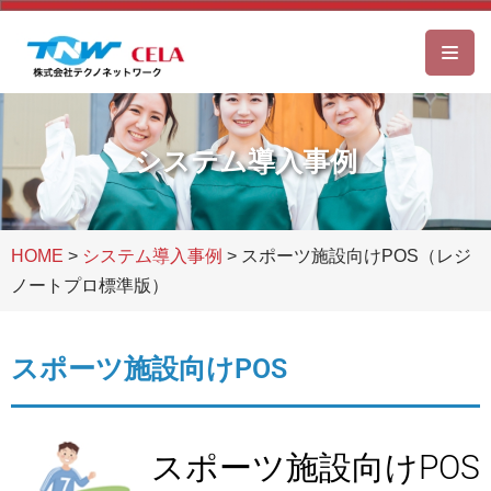
コ
ン
テ
ン
システム導入事例
ツ
へ
ス
HOME
>
システム導入事例
>
スポーツ施設向けPOS（レジ
キ
ノートプロ標準版）
ッ
プ
スポーツ施設向けPOS
スポーツ施設向けPOS