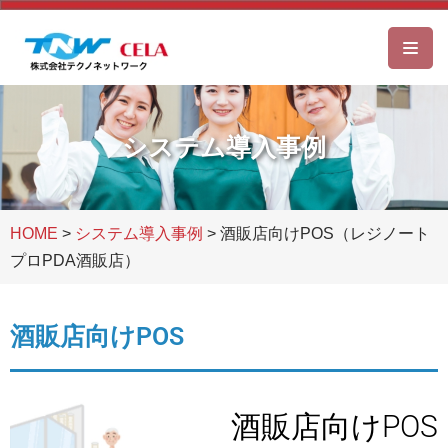
コ
ン
テ
ン
システム導入事例
ツ
へ
ス
HOME
>
システム導入事例
>
酒販店向けPOS（レジノート
キ
プロPDA酒販店）
ッ
プ
酒販店向けPOS
酒販店向けPOS